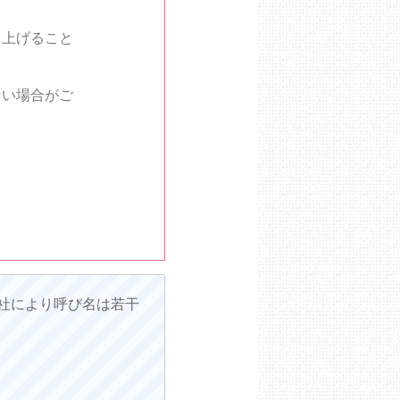
し上げること
ない場合がご
社により呼び名は若干