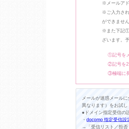
※メールア
※ご入力さ
ができませ
※また下記
ざいます。
①記号を
②記号を
③極端に
メールが迷惑メールに
異なります）をお試し
●ドメイン指定受信の
・
docomo 指定受信設
→「受信リスト／拒否