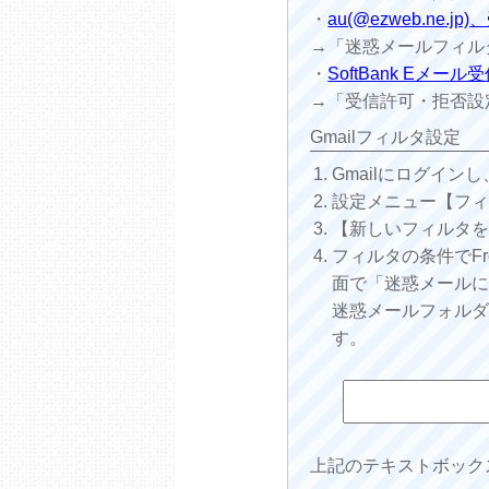
・
au(@ezweb.ne.
→「迷惑メールフィルター設
・
SoftBank Eメ
→「受信許可・拒否設
Gmailフィルタ設定
Gmailにログイン
設定メニュー【フ
【新しいフィルタ
フィルタの条件でFr
面で「迷惑メール
迷惑メールフォル
す。
上記のテキストボック