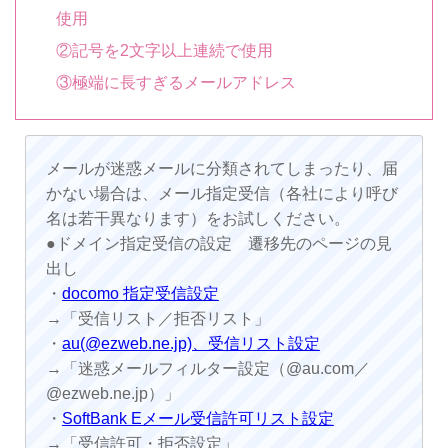
使用
②記号を2文字以上連続で使用
③極端に長すぎるメールアドレス
メールが迷惑メールに分類されてしまったり、届
かない場合は、メール指定受信（各社により呼び
名は若干異なります）をお試しください。
●ドメイン指定受信の設定 遷移先のページの見
出し
・
docomo 指定受信設定
→「受信リスト／拒否リスト」
・
au(@ezweb.ne.jp)、受信リスト設定
→「迷惑メールフィルター設定（@au.com／
@ezweb.ne.jp）」
・
SoftBank Eメール受信許可リスト設定
→「受信許可・拒否設定」