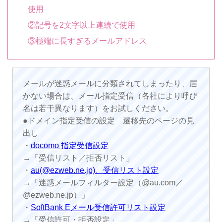
使用
②記号を2文字以上連続で使用
③極端に長すぎるメールアドレス
メールが迷惑メールに分類されてしまったり、届
かない場合は、メール指定受信（各社により呼び
名は若干異なります）をお試しください。
●ドメイン指定受信の設定 遷移先のページの見
出し
・
docomo 指定受信設定
→「受信リスト／拒否リスト」
・
au(@ezweb.ne.jp)、受信リスト設定
→「迷惑メールフィルター設定（@au.com／
@ezweb.ne.jp）」
・
SoftBank Eメール受信許可リスト設定
→「受信許可・拒否設定」