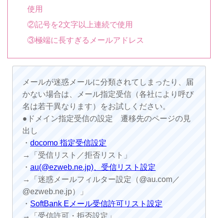
使用
②記号を2文字以上連続で使用
③極端に長すぎるメールアドレス
メールが迷惑メールに分類されてしまったり、届
かない場合は、メール指定受信（各社により呼び
名は若干異なります）をお試しください。
●ドメイン指定受信の設定 遷移先のページの見
出し
・
docomo 指定受信設定
→「受信リスト／拒否リスト」
・
au(@ezweb.ne.jp)、受信リスト設定
→「迷惑メールフィルター設定（@au.com／
@ezweb.ne.jp）」
・
SoftBank Eメール受信許可リスト設定
→「受信許可・拒否設定」