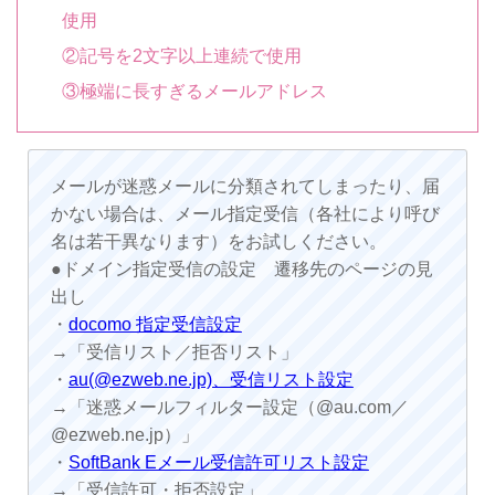
使用
②記号を2文字以上連続で使用
③極端に長すぎるメールアドレス
メールが迷惑メールに分類されてしまったり、届
かない場合は、メール指定受信（各社により呼び
名は若干異なります）をお試しください。
●ドメイン指定受信の設定 遷移先のページの見
出し
・
docomo 指定受信設定
→「受信リスト／拒否リスト」
・
au(@ezweb.ne.jp)、受信リスト設定
→「迷惑メールフィルター設定（@au.com／
@ezweb.ne.jp）」
・
SoftBank Eメール受信許可リスト設定
→「受信許可・拒否設定」