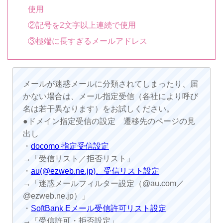
使用
②記号を2文字以上連続で使用
③極端に長すぎるメールアドレス
メールが迷惑メールに分類されてしまったり、届
かない場合は、メール指定受信（各社により呼び
名は若干異なります）をお試しください。
●ドメイン指定受信の設定 遷移先のページの見
出し
・
docomo 指定受信設定
→「受信リスト／拒否リスト」
・
au(@ezweb.ne.jp)、受信リスト設定
→「迷惑メールフィルター設定（@au.com／
@ezweb.ne.jp）」
・
SoftBank Eメール受信許可リスト設定
→「受信許可・拒否設定」