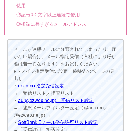
使用
②記号を2文字以上連続で使用
③極端に長すぎるメールアドレス
メールが迷惑メールに分類されてしまったり、届
かない場合は、メール指定受信（各社により呼び
名は若干異なります）をお試しください。
●ドメイン指定受信の設定 遷移先のページの見
出し
・
docomo 指定受信設定
→「受信リスト／拒否リスト」
・
au(@ezweb.ne.jp)、受信リスト設定
→「迷惑メールフィルター設定（@au.com／
@ezweb.ne.jp）」
・
SoftBank Eメール受信許可リスト設定
→「受信許可・拒否設定」