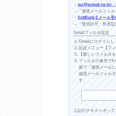
・
au(@ezweb.ne.
→「迷惑メールフィルター設
・
SoftBank Eメ
→「受信許可・拒否設
Gmailフィルタ設定
Gmailにログイン
設定メニュー【フ
【新しいフィルタ
フィルタの条件でFr
面で「迷惑メール
迷惑メールフォル
す。
上記のテキストボック