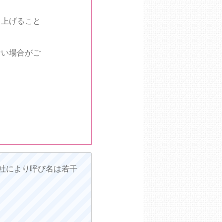
し上げること
ない場合がご
社により呼び名は若干