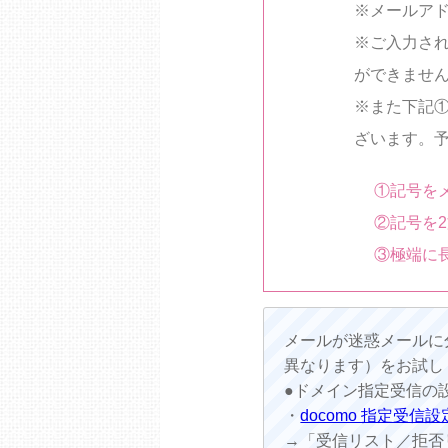
※メールア
※ご入力さ
ができませ
※また下記
ざいます。
①記号を
②記号を
③極端に
メールが迷惑メールに
異なります）をお試し
●ドメイン指定受信の
・
docomo 指定受信設
→「受信リスト／拒否