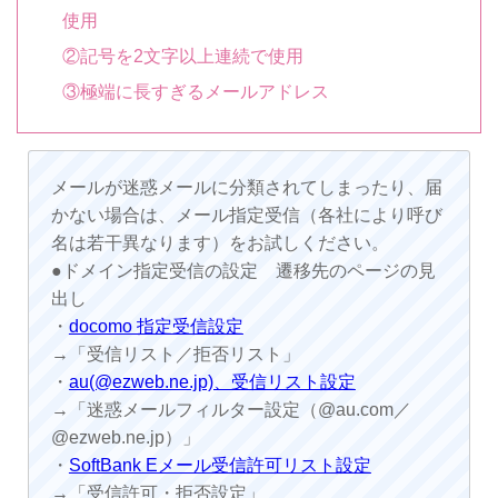
使用
②記号を2文字以上連続で使用
③極端に長すぎるメールアドレス
メールが迷惑メールに分類されてしまったり、届
かない場合は、メール指定受信（各社により呼び
名は若干異なります）をお試しください。
●ドメイン指定受信の設定 遷移先のページの見
出し
・
docomo 指定受信設定
→「受信リスト／拒否リスト」
・
au(@ezweb.ne.jp)、受信リスト設定
→「迷惑メールフィルター設定（@au.com／
@ezweb.ne.jp）」
・
SoftBank Eメール受信許可リスト設定
→「受信許可・拒否設定」