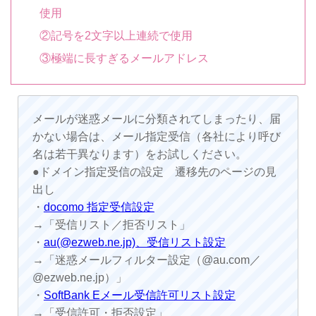
使用
②記号を2文字以上連続で使用
③極端に長すぎるメールアドレス
メールが迷惑メールに分類されてしまったり、届
かない場合は、メール指定受信（各社により呼び
名は若干異なります）をお試しください。
●ドメイン指定受信の設定 遷移先のページの見
出し
・
docomo 指定受信設定
→「受信リスト／拒否リスト」
・
au(@ezweb.ne.jp)、受信リスト設定
→「迷惑メールフィルター設定（@au.com／
@ezweb.ne.jp）」
・
SoftBank Eメール受信許可リスト設定
→「受信許可・拒否設定」