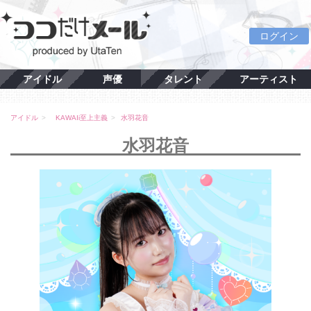
ログイン
アイドル
声優
タレント
アーティスト
アイドル
KAWAIi至上主義
水羽花音
水羽花音