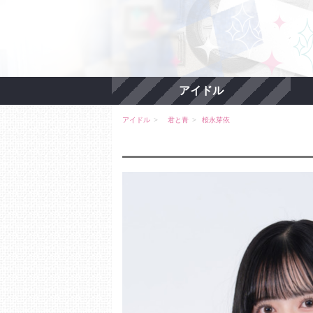
アイドル
アイドル
君と青
桜永芽依