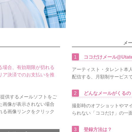
メ
1
ココだけメール@Utat
る場合、有効期限が切れる
アーティスト・タレント本
リア決済でのお支払いを推
配信する、月額制サービス
2
どんなメールがくるの
アが提供するメールソフトをご
た画像が表示されない場合
撮影時のオフショットやマイ
れる画像リンクをクリック
られない「ココだけ」の一
3
登録方法は？