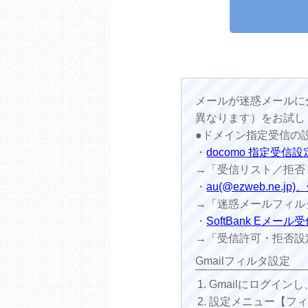
メールが迷惑メールに
異なります）をお試し
●ドメイン指定受信の
・
docomo 指定受信設
→「受信リスト／拒否
・
au(@ezweb.ne.
→「迷惑メールフィルター設
・
SoftBank Eメ
→「受信許可・拒否設
Gmailフィルタ設定
Gmailにログイン
設定メニュー【フ