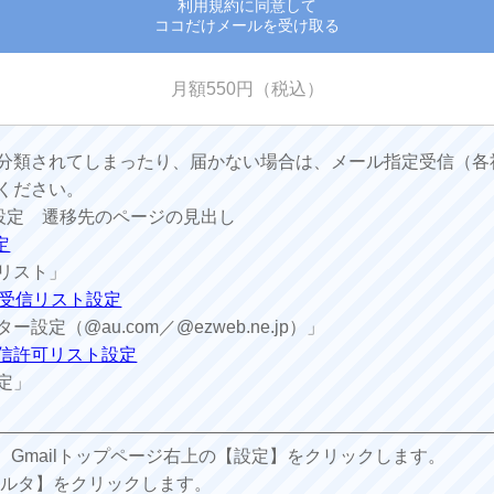
利用規約に同意して
ココだけメールを受け取る
月額550円（税込）
分類されてしまったり、届かない場合は、メール指定受信（各
ください。
設定 遷移先のページの見出し
定
リスト」
jp)、受信リスト設定
定（@au.com／@ezweb.ne.jp）」
ール受信許可リスト設定
定」
し、Gmailトップページ右上の【設定】をクリックします。
ィルタ】をクリックします。