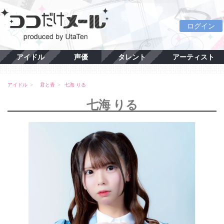
ログイン
アイドル
声優
タレント
アーティスト
アイドル
君と青
七海 りる
七海 りる