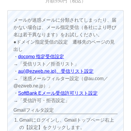
月額550円（税込）
メールが迷惑メールに分類されてしまったり、届
かない場合は、メール指定受信（各社により呼び
名は若干異なります）をお試しください。
●ドメイン指定受信の設定 遷移先のページの見
出し
・
docomo 指定受信設定
→「受信リスト／拒否リスト」
・
au(@ezweb.ne.jp)、受信リスト設定
→「迷惑メールフィルター設定（@au.com／
@ezweb.ne.jp）」
・
SoftBank Eメール受信許可リスト設定
→「受信許可・拒否設定」
Gmailフィルタ設定
Gmailにログインし、Gmailトップページ右上
の【設定】をクリックします。