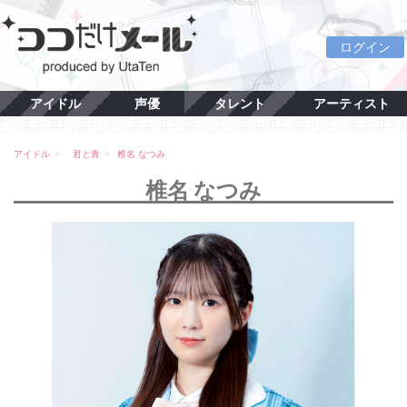
ログイン
アイドル
声優
タレント
アーティスト
アイドル
君と青
椎名 なつみ
椎名 なつみ