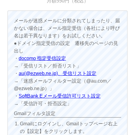
月額550円（税込）
メールが迷惑メールに分類されてしまったり、届
かない場合は、メール指定受信（各社により呼び
名は若干異なります）をお試しください。
●ドメイン指定受信の設定 遷移先のページの見
出し
・
docomo 指定受信設定
→「受信リスト／拒否リスト」
・
au(@ezweb.ne.jp)、受信リスト設定
→「迷惑メールフィルター設定（@au.com／
@ezweb.ne.jp）」
・
SoftBank Eメール受信許可リスト設定
→「受信許可・拒否設定」
Gmailフィルタ設定
Gmailにログインし、Gmailトップページ右上
の【設定】をクリックします。