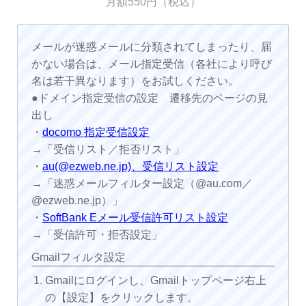
月額550円（税込）
メールが迷惑メールに分類されてしまったり、届
かない場合は、メール指定受信（各社により呼び
名は若干異なります）をお試しください。
●ドメイン指定受信の設定 遷移先のページの見
出し
・
docomo 指定受信設定
→「受信リスト／拒否リスト」
・
au(@ezweb.ne.jp)、受信リスト設定
→「迷惑メールフィルター設定（@au.com／
@ezweb.ne.jp）」
・
SoftBank Eメール受信許可リスト設定
→「受信許可・拒否設定」
Gmailフィルタ設定
Gmailにログインし、Gmailトップページ右上
の【設定】をクリックします。