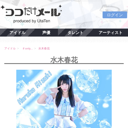
ログイン
アイドル
声優
タレント
アーティスト
アイドル
if only...
水木春花
水木春花