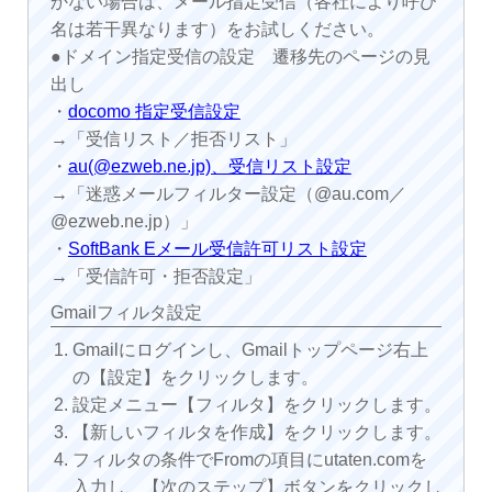
かない場合は、メール指定受信（各社により呼び
名は若干異なります）をお試しください。
●ドメイン指定受信の設定 遷移先のページの見
出し
・
docomo 指定受信設定
→「受信リスト／拒否リスト」
・
au(@ezweb.ne.jp)、受信リスト設定
→「迷惑メールフィルター設定（@au.com／
@ezweb.ne.jp）」
・
SoftBank Eメール受信許可リスト設定
→「受信許可・拒否設定」
Gmailフィルタ設定
Gmailにログインし、Gmailトップページ右上
の【設定】をクリックします。
設定メニュー【フィルタ】をクリックします。
【新しいフィルタを作成】をクリックします。
フィルタの条件でFromの項目にutaten.comを
入力し、【次のステップ】ボタンをクリックし