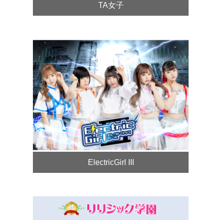
TA女子
ElectricGirl III