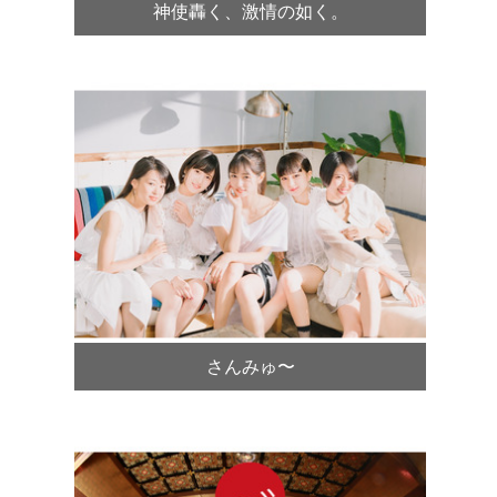
神使轟く、激情の如く。
さんみゅ〜