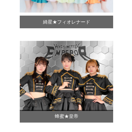
綺星★フィオレナード
蜂蜜★皇帝