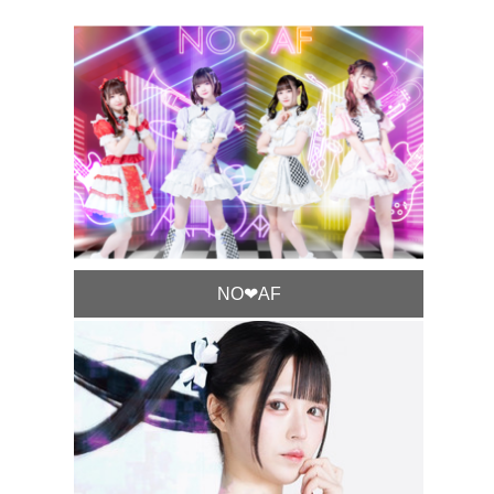
NO❤︎AF