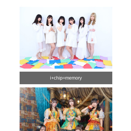
i+chip=memory