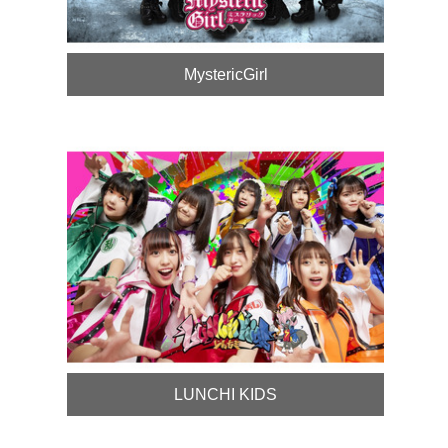
MystericGirl
LUNCHI KIDS