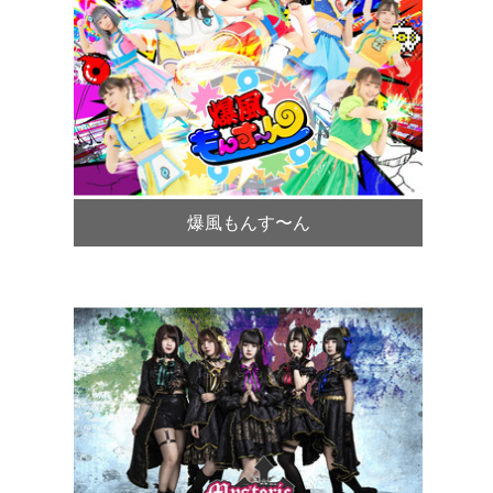
爆風もんす〜ん