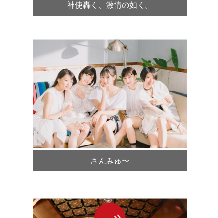
神使轟く、激情の如く。
さんみゅ〜