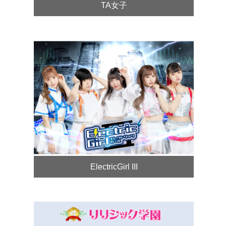
TA女子
ElectricGirl III