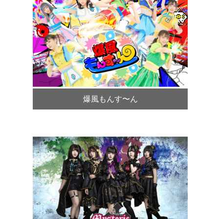
爆風もんす〜ん