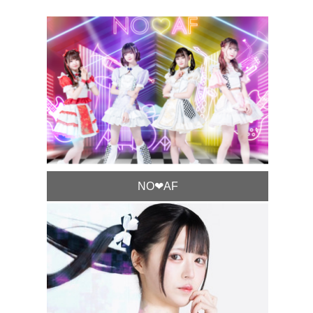
NO❤︎AF