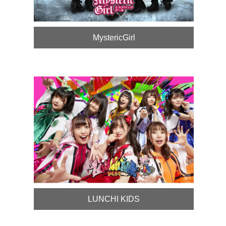
MystericGirl
LUNCHI KIDS