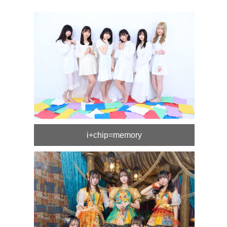
i+chip=memory