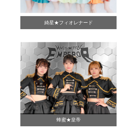
綺星★フィオレナード
蜂蜜★皇帝