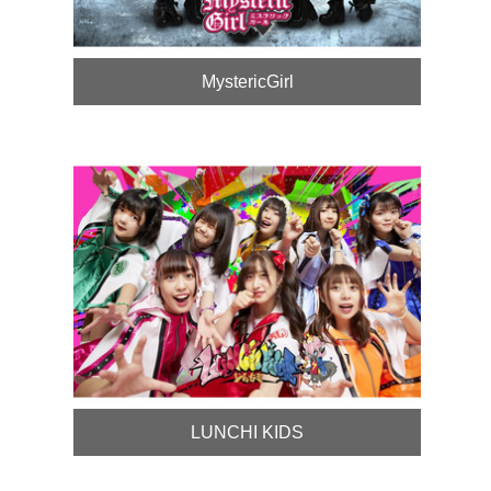
MystericGirl
LUNCHI KIDS