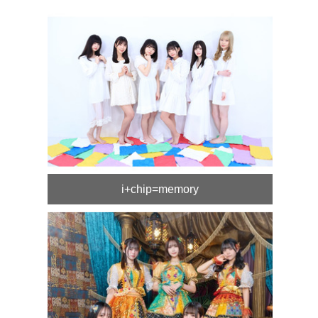
i+chip=memory