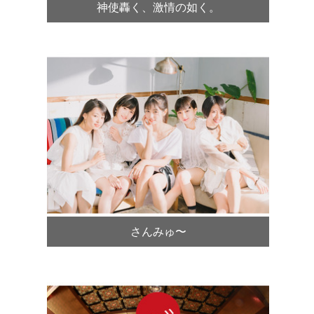
神使轟く、激情の如く。
さんみゅ〜