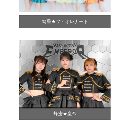
綺星★フィオレナード
蜂蜜★皇帝