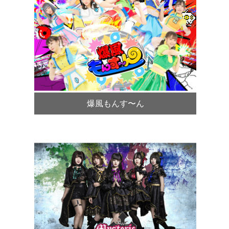
爆風もんす〜ん