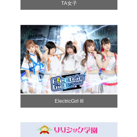
TA女子
ElectricGirl III