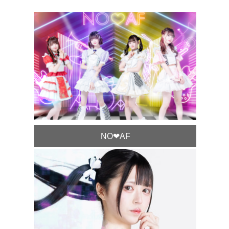
NO❤︎AF