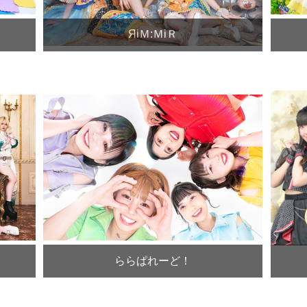
ЯiＭ:ＭiＲ
ららぱれーど！