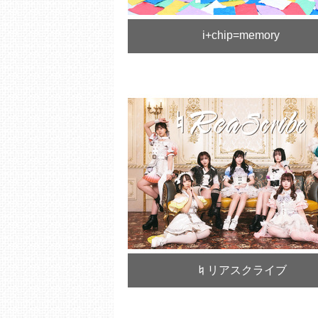
i+chip=memory
♮リアスクライブ