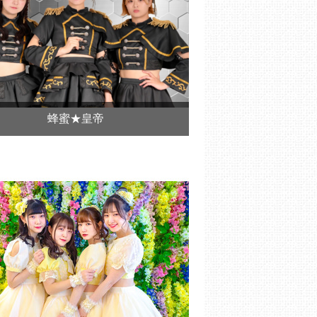
蜂蜜★皇帝