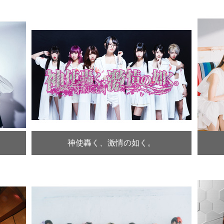
神使轟く、激情の如く。