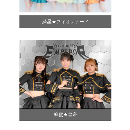
綺星★フィオレナード
蜂蜜★皇帝