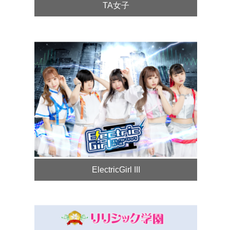
TA女子
ElectricGirl III