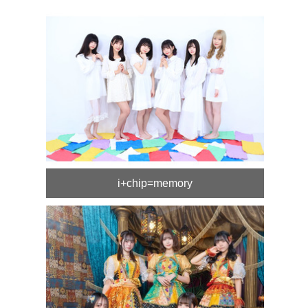
i+chip=memory