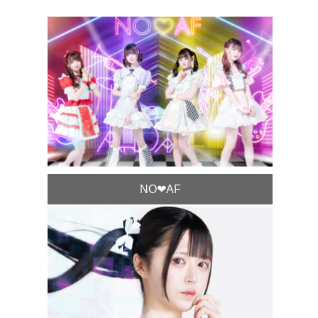
NO❤︎AF