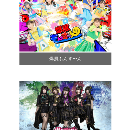
爆風もんす〜ん