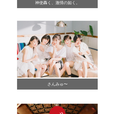
神使轟く、激情の如く。
さんみゅ〜