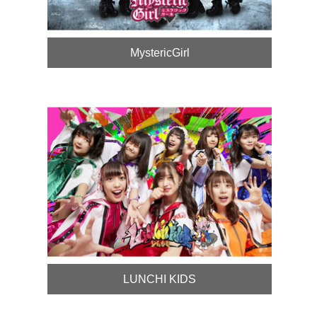
MystericGirl
LUNCHI KIDS