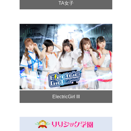
TA女子
ElectricGirl III