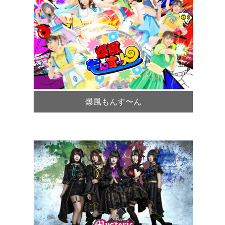
爆風もんす〜ん