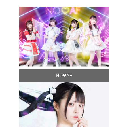
NO❤︎AF