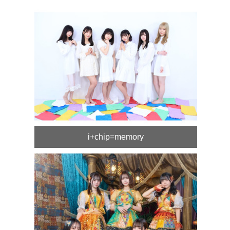
i+chip=memory