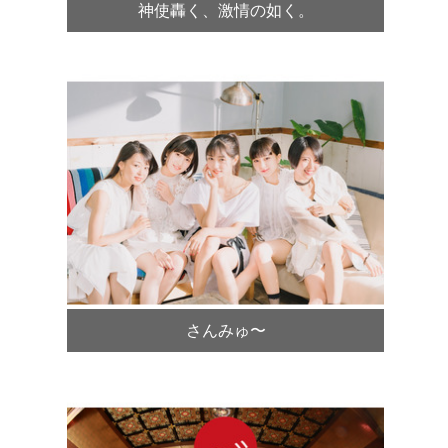
神使轟く、激情の如く。
さんみゅ〜