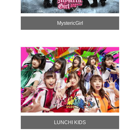
MystericGirl
LUNCHI KIDS