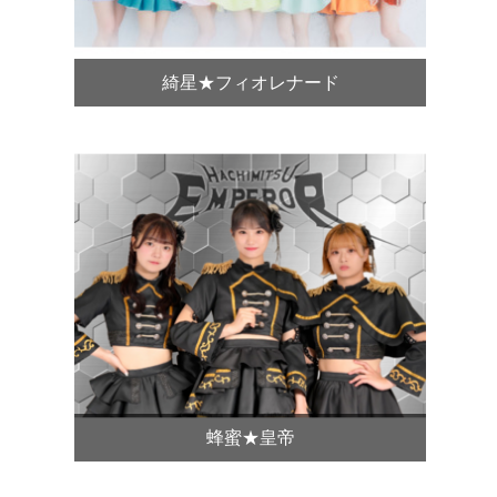
綺星★フィオレナード
蜂蜜★皇帝