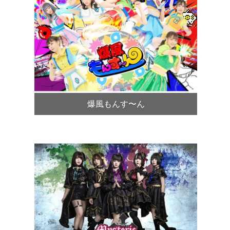
爆風もんす〜ん