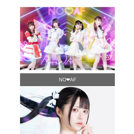
NO❤︎AF