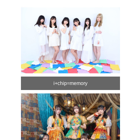
i+chip=memory