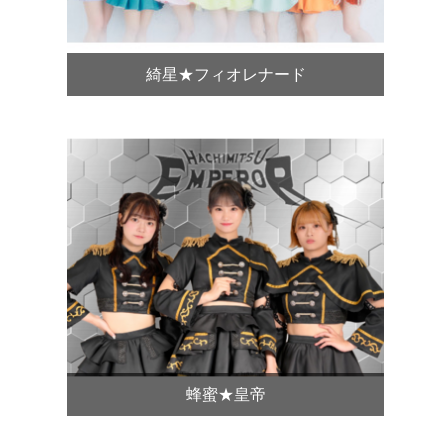
綺星★フィオレナード
蜂蜜★皇帝