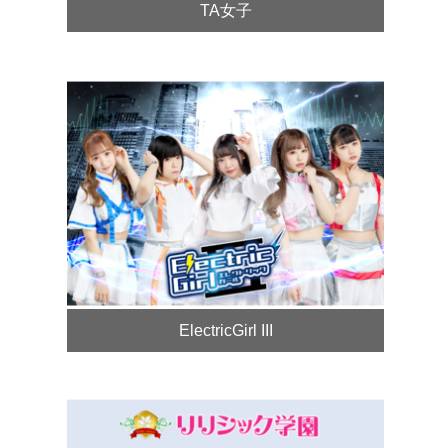
TA女子
ElectricGirl III