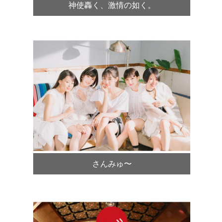
神使轟く、激情の如く。
さんみゅ〜