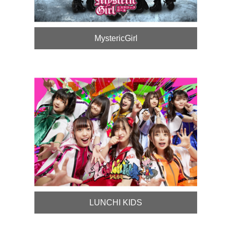
MystericGirl
LUNCHI KIDS